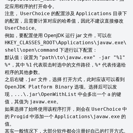
定应用程序的打开命令。
注意，
的配置涉及
目录下
UserChoice
Applications
的配置，且需要计算对应的哈希值，因此不建议直接修改
。
UserChoice
例如，要配置使用 OpenJDK 运行 jar 文件，可以在
HKEY_CLASSES_ROOT\Applications\javaw.exe\
下进行以下配置：
shell\open\command
默认值：设置为
"path\to\javaw.exe" -jar "%1"
，其中
代表双击时选中的文件路径，
代表传递给
%*
%1
%*
程序的其他参数。
之后右键
文件，选择
，此时应该可以看到
.jar
打开方式
选项。选择后可以发
OpenJDK Platform Binary
现，
中会多出一个
的键
...\.jar\OpenWithList
a
值，其值为
。
javaw.exe
如果选择了始终使用该程序打开，则会在
中
UserChoice
的
中添加一个
的
Progid
Applications\javaw.exe
值。
其实一般情况下，大部分软件都会注册好自己的打开方式。