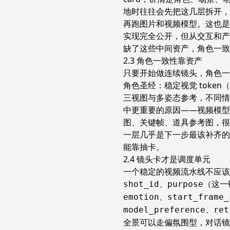
地时往往会先把这几层拆开，
再跑图片和视频模型。这也是为什
实现完全公开，但从交互和产
缺了这些中间资产，角色一致
角色一致性靠资产
只要开始做连续镜头，角色一
角色圣经：稳定视觉 tok
三视图与多姿态参考，不同情
中更重要的原因——视频模型
图、关键帧、道具参考图，很多看
一层几乎是下一步最该补齐的
能靠抽卡。
镜头卡才是调度单元
一个稳定的视频流水线不应该以
、
（这一
shot_id
purpose
、
emotion
start_frame_
、
model_preference
ret
全景可以走偏氛围型，对话镜