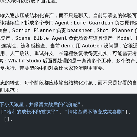
o 的工作流大概可以拆成下面几层。
输入逐步压成结构化资产，而不只是聊天。当前导演会的体验可
继续往下拆成多个专门 Agent：
负责原作
Lore Guardian
取舍，
负责 beat sheet，
Script Planner
Shot Planner
觉资产，
负责场景与道具资产，
Scene Bible Agent
Model 
连续性、违和感检查。当前 demo 用 AutoGen 没问题，它
人工确认、重试分支、长流程恢复做得更扎实，可能需要考虑往 Mic
很朴素：What-if Studio 后面要处理的是一条跨多个工种、多
复执行、带类型的中间对象比大家轮流聊更重要。
态的转变。每个阶段都应该输出结构化对象，而不只是好看的自
间规范：
救下小天狼星，并保留大战后的代价感"
,
 [
"哈利的成长不能被抹平"
, 
"情绪基调不能变成纯喜剧"
],
: [],
,