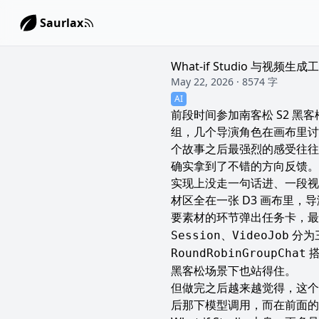
Saurlax
What-if Studio 与视频生
May 22, 2026 · 8574 字
AI
前段时间参加南客松 S2 黑
组，几个导演角色在画布里讨
个故事之后最强烈的感受往往
确实拿到了不错的方向反馈。
实现上没走一句话进、一段视
材区全在一张 D3 画布里，
要素材的环节弹出任务卡，最后进入视
、
分为三
Session
VideoJob
搭
RoundRobinGroupChat
黑客松场景下也站得住。
但做完之后越来越觉得，这个
后那下模型调用，而在前面的