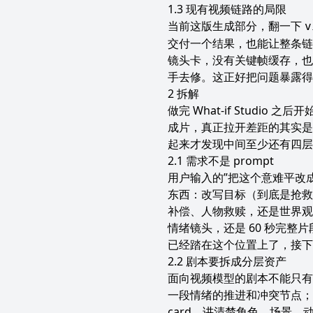
现有视频链路的局限
当前这版生成部分，翻一下
v
交付一个结果，也能让整条链
镜头卡，没有关键帧缓存，也
手去修。这正好把问题暴露得很清楚
拆解
做完 What-if Stud
成片，真正拉开差距的其实是
起来才发现中间至少还有四层
需求不是 prompt
用户输入的”把这个意难平改
东西：改写目标（到底是抢救
补偿、人物救赎，还是世界观
情绪镜头，还是 60 秒完整片段）
已经踏在这个位置上了，接
剧本要拆成分层资产
面向视频模型的剧本不能只有自
一段情绪的推进和冲突节点；面向
card，讲清楚角色、场景、