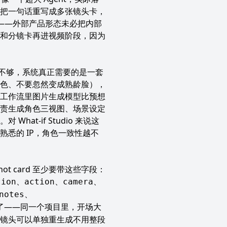
把一句话重写成多张镜头卡，
nt——外部产品形态未必把内部
和分镜卡再进视频阶段，因为
远不够，系统真正需要的是一套
发色、不要忽然变成熟龄脸），
工作流里图片生成模型比预想
责生成角色三视图、场景设定
t-if Studio 来说这
悉的 IP，角色一致性越不
 card 至少要带这些字段：
、
、
、
tion
action
camera
、
notes
了——同一个项目里，开场大
镜头可以单独重生成不用整段