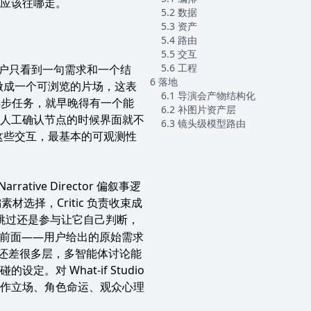
一代应该往哪走。
数据
资产
路由
交互
工程
用户只看到一句需求和一个结
落地
nt 做成一个可浏览的片场，这表
导演会产物结构化
异步任务，就早晚得有一个能
补图片资产层
人工确认节点的时候界面就不
镜头级模型路由
度这些交互，最基本的可观测性
tive Director 偏叙事逻
r 偏素材选择，Critic 负责收束成
IP，跳过还是参与让它自己判断，
流最前面——用户给出的原始需求
t 还差很多层，多智能体讨论能
 What-if Studio
作立场、角色命运、观众心理