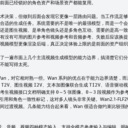
前面已经锁好的角色资产和场景资产都能复用。
术决策，但做到后面会发现它更像一层路由问题。当工作流足够
合适的生成任务。系统需要的不是唯一的最强模型，而是一个会
还是图生视频、是单角色镜头还是多角色互动、需要的是高一致
有没有可用的图片参考和视频参考和音频参考、失败后应该换提
视频模型更像渲染后端，真正决定体验上限的是前面的资产组织
了一遍市面上几个主流视频生成模型的能力边界，搞清楚它们分
不能写得太死。
现在就接的 Wan，对它相对熟一些。Wan 系列的优点在于能力边界清
频
、图生视频
、文本加图像联合生成
、语音驱动
T2V
I2V
TI2V
参考生视频接口文档明确支持
张图像、
段视频作为参
0～5
0～3
引用和角色一致性标记，这对多人镜头非常关键。
Wan2.1-FLF2
间过渡视频。几条能力结合起来看，Wan 很适合做约束比较强
持文字、图片、音频、视频四种模态输入，支持全模态参考输入与编辑，