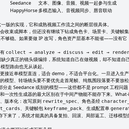
Seedance
文本、图像、音频、视频一起参与生成
HappyHorse
多模态输入、音视频同步、唇音联动
io 当前这一版的实现，它和成熟视频工作流之间的断层很具体。
会收束成脚本，但还没有继续下钻成角色卡、场景卡、关键帧集
却还是不够稳。如果要做 IP 改写，角色资产层基本不能省——没
经有
collect → analyze → discuss → edit → rende
缺少真正的镜头级编排，系统知道自己在做视频，却不知道自己在
，模型路由也无从谈起。
更接近单模型直连，适合 demo，不适合平台化。一旦进入生
的模型、转场镜头要不要优先走首尾帧、纯氛围段落要不要放松
部分走 Seedance 或别的模型——这些都不是 prompt 工程
和一次性生成器的最大区别在于中间产物能不能存下来。What-if 
化、版本化：改写原则
、角色圣经
rewrite_spec
character
、关键帧包
、生成配置单
t_cards
keyframe_pack
genera
存下来了，系统才能真的具备复拍、回滚、局部返工、迁移模型