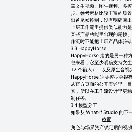
盖文生视频、图生视频、多模
步、参考素材比较丰富的场景
出首尾帧控制，没有明确写出
上层工作流里提供类似能力是
某些产品功能里出现的尾帧、
作流时不能把上层产品体验错当
HappyHorse
HappyHorse 走的是
息来看，它至少明确支持文生
个输入），以及原生音视
12
HappyHorse 这类模
从官方页面的公开表述里，目
实，所以在工作流设计里更稳
制任务。
模型分工
如果从 What-if Stu
位置
角色与场景资产锁定后的视