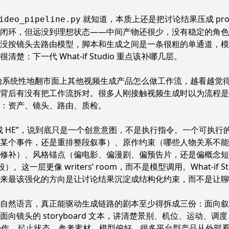
就知道，本质上还是把讨论结果压成 pr
ideo_pipeline.py
闭环，但远没到理想状态——中间产物还很少，没有稳定的角色
没按镜头去路由模型，脚本和生成之间是一条很粗的单通道，模
：下一代 What-if Studio 重点该补哪几层。
io 之后开始系统性地翻市面上其他视频生成产品怎么做工作流，越看
背后有没有把工作流拆对。很多人刚接触视频生成时以为流程是
：资产、镜头、路由、质检。
成 HE”，说到底只是一个创意意图，不是执行指令。一个可执行
某个事件，还是重排整段叙事）、原作约束（哪些人物关系不能
修补）、风格锚点（偏电影、偏漫剧、偏预告片，还是偏概念短片
。这一层更像 writers’ room，而不是模型调用。What-if 
下来最该强化的方向是让讨论结果沉淀成结构化约束，而不是让聊
然语言，真正能驱动生成链路的剧本至少得拆成三份：面向叙事的 b
镜头的 storyboard 文本，讲清楚景别、机位、运动、调度
动作、起止状态、参考素材、模型偏好。很多平台型产品从外部看像