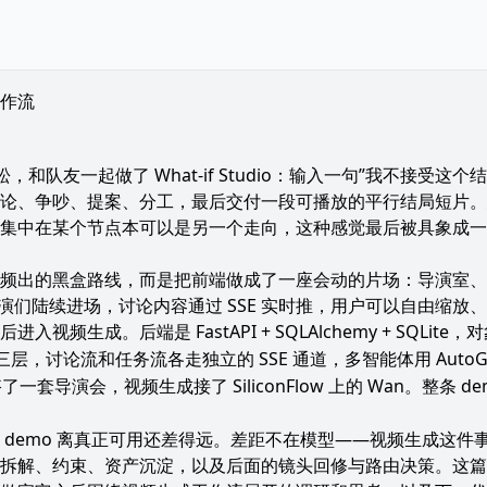
成工作流
客松，和队友一起做了
What-if Studio
：输入一句”我不接受这个结
论、争吵、提案、分工，最后交付一段可播放的平行结局短片。
集中在某个节点本可以是另一个走向，这种感觉最后被具象成一
频出的黑盒路线，而是把前端做成了一座会动的片场：导演室、
导演们陆续进场，讨论内容通过 SSE 实时推，用户可以自由缩
频生成。后端是 FastAPI + SQLAlchemy + SQLite
层，讨论流和任务流各走独立的 SSE 通道，多智能体用 AutoG
了一套导演会，视频生成接了 SiliconFlow 上的 Wan。整条 
 demo 离真正可用还差得远。差距不在模型——视频生成这件
拆解、约束、资产沉淀，以及后面的镜头回修与路由决策。这篇