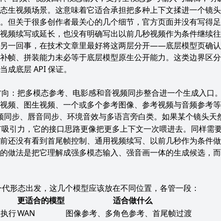
态生视频场景。这意味着它适合承担把多种上下文揉进一个镜头
。但关于很多创作者最关心的几个细节，官方页面并没有写得足
视频续写或延长，也没有明确写出以前几秒视频作为条件继续往
另一回事，在技术文章里最好将这两层分开——底层模型页确认
补帧、拼装能力未必等于底层模型原生公开能力。这类边界区分
成底层 API 保证。
另一种方向：把多模态参考、电影感和音视频同步整合进一个生成入口
视频、图生视频、一个或多个参考图像、参考视频与音频参考等
频同步、唇音同步、环境音效与多语言旁白类。如果某个镜头天
型会很有吸引力，它的接口思路更像把更多上下文一次喂进去。同样
前还没有看到首尾帧控制、通用视频续写、以前几秒作为条件做
的做法是把它理解成强多模态输入、强音画一体的生成候选，而
dio 的下一代形态出发，这几个模型应该放在不同位置，各管一段：
更适合的模型
适合做什么
频执行
WAN
图像参考、多角色参考、首尾帧过渡