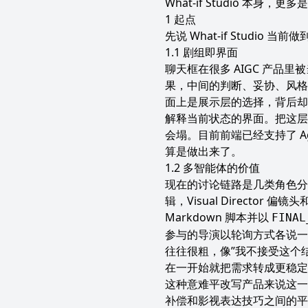
What-if Studio 
起点
先说 What-if Studio 
剧组即界面
聊天框在很多 AIGC 产
果，中间的判断、妥协、风格冲突
面上是展示层的选择，背后却
解释当前状态的界面。把这层
会塌。目前前端已经支持了 
算是做出来了。
多智能体的价值
现在的讨论链路是几类角色分工协作，
辑，Visual Director 偏镜
Markdown 脚本并以
FINAL
参与的导演以轮询方式各说一轮
往往很粗，像”我不接受这个结
在一开始就把需求转成更稳定的
这种意难平改写产品来说这一
补偿和影视表达技巧之间的平