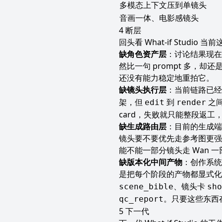
多模态上下文压到单镜头
音画一体、电影感镜头
断层
回头看 What-if Stud
缺角色资产层
：讨论结果现在
然比一句 prompt 多，
还没有能力稳定地重拍它。
缺镜头执行层
：当前链路已
架，但
到
之间
edit
render
card，失败就只能整段返工
缺生成路由层
：目前的生成端
镜头要不要优先走参考图更强
能不能一部分镜头走 Wan 一
缺版本化中间产物
：创作系统
是把每个阶段的产物都显式
、镜头卡
scene_bible
sho
。只要这些东西
qc_report
下一代