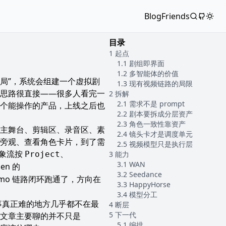
Blog
Friends
目录
起点
剧组即界面
多智能体的价值
局”，系统会组建一个虚拟剧
现有视频链路的局限
思路很直接——很多人看完一
拆解
需求不是 prompt
个能操作的产品，上线之后也
剧本要拆成分层资产
角色一致性靠资产
主舞台、剪辑区、录音区、素
镜头卡才是调度单元
放、旁观、查看角色卡片，到了需
视频模型只是执行层
，对象流按
、
Project
能力
WAN
en 的
Seedance
demo 链路闭环跑通了，方向在
HappyHorse
模型分工
事真正难的地方几乎都不在最
断层
下一代
文章主要聊的并不只是
编排