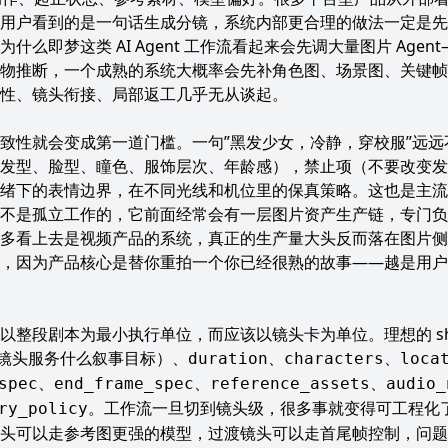
用户看到的是一句话生成分镜，系统内部更合理的做法一定是先
么即梦这类 AI Agent 工作流看起来会先调大量图片 Age
物推断，一个成熟的系统大概率会先补角色图、场景图、关键帧
性、镜头衔接、局部返工几乎无从谈起。
致性就会变成第一道门槛。一句”黑发少女，冷静，穿校服”远
en（发型、脸型、瞳色、服饰层次、年龄感），禁止项（不要改变
绪下的表情边界，在不同光线和机位里的保真策略。这也是主流
不是孤立工作的，它前面经常会有一层图片资产生产链，专门负
上去是视频产品的系统，真正的生产量大头反而落在图片侧。对 Wha
，因为产品核心是替你重拍一个你已经很熟的故事——越是用户熟
整段剧本为最小执行单位，而应该以镜头卡为单位。理想的 shot
镜头服务什么叙事目标）、
、
、
duration
characters
loca
、
、
、
spec
end_frame_spec
reference_assets
audio_
。工作流一旦切到镜头级，很多事就变得可工程化
ry_policy
头可以走参考图更强的模型，过渡镜头可以走首尾帧控制，问题