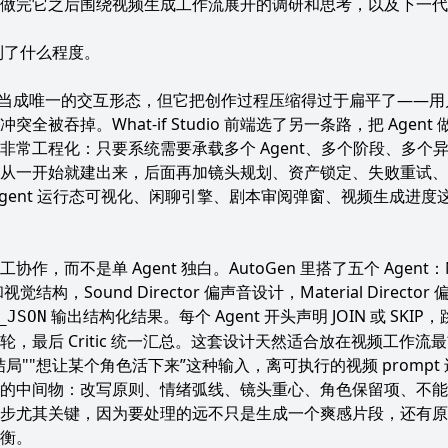
本身，更多是做完它之后围绕视频生成工作流展开的调研和思考，以及下
当前做到了什么程度。
品里被当成唯一的交互形态，但它把创作过程压缩得过于扁平了——
全被吞掉。What-if Studio 前端选了另一条路，把 Age
非常工程化：只要系统需要承载多个 Agent、多个阶段、多个
从一开始就建出来，后面再加镜头规划、资产锁定、失败重试、
Agent 运行态可视化、闲聊引擎、剧本审阅弹窗、视频生成进
而不是单 Agent 独白。AutoGen 里搭了五个 Agent：Narra
头和视觉结构，Sound Director 偏声音设计，Material Directo
输出结构化结果。每个 Agent 开头声明 JOIN 或 SK
_JSON
，最后 Critic 统一汇总。这套设计天然适合放在视频工作
局""想让某个角色活下来”这种输入，离可执行的视频 promp
中间物：改写原则、情绪弧线、镜头重心、角色保留项、不能碰的设定。对
步尤其关键，因为要处理的远不只是生成一个爽感片段，还有原
衡。