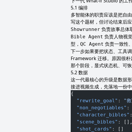
下一代 What-if Studi
编排
多智能体的职责应该是把自由
写这个题材，但讨论结束后应该
负责故事总体
Showrunner
负责人物视
Bible Agent
型，
负责一致性、
QC Agent
下一步如果要把状态、工具调用、
Framework 迁移。原因
那个阶段，显式状态机、可恢
数据
这一代最核心的升级是数据形
接进视频生成，先落地一份中
{
  "rewrite_goal"
: 
"
  "non_negotiables"
:
  "character_bibles"
  "scene_bibles"
: []
  "shot_cards"
: []