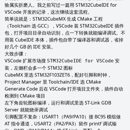
验属实折磨人。我之前写过一篇
用 STM32CubeIDE for
VSCode 开发的记录
，这次继续这套流程。
简单说就是：STM32CubeMX 生成 CMake 工程
（Toolchain 选 GCC），VSCode 装 STM32CubeIDE 插件
包，打开项目目录自动识别，点一下转换就能编译调试。不
用装 CubeIDE 本体，插件包自带了编译器和调试器，省掉
好几个 GB 的 IDE 安装。
大致步骤：
VSCode 扩展市场搜
安
STM32CubeIDE for VSCode
装，左侧栏会多一个 STM32 图标
CubeMX 里选 STM32F103ZET6，配好引脚和时钟，
Project Manager 里 Toolchain/IDE 选 CMake
Generate Code 后在 VSCode 打开项目文件夹，插件自动
检测到 CMake 项目
左下角齿轮图标编译，运行和调试里选 ST-Link GDB
Server 就能烧录调试
引脚配置不复杂：USART1（PA9/PA10）接 BC95 模组做
AT 指令通道，USART2（PA2/PA3）留作 printf 调试输