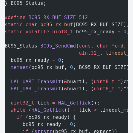
} BC95_Status;
#define
 BC95_RX_BUF_SIZE
 512
static
 char
 bc95_rx_buf
[BC95_RX_BUF_SIZE];
static
 volatile
 uint8_t
 bc95_rx_ready 
=
 0
;
BC95_Status 
BC95_SendCmd
(
const
 char
 *
cmd
, 
c
                         uint32_t
 timeout_m
  bc95_rx_ready 
=
 0
;
  memset
(bc95_rx_buf, 
0
, BC95_RX_BUF_SIZE);
  HAL_UART_Transmit
(
&
huart1, (
uint8_t
 *
)cmd
  HAL_UART_Transmit
(
&
huart1, (
uint8_t
 *
)
"
\r
  uint32_t
 tick 
=
 HAL_GetTick
();
  while
 (
HAL_GetTick
() 
-
 tick 
<
 timeout_ms)
    if
 (bc95_rx_ready) {
      bc95_rx_ready 
=
 0
;
      if
 (
strstr
(bc95_rx_buf, expect))