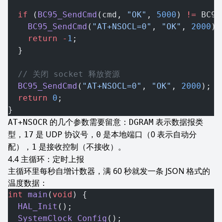
  if
 (
BC95_SendCmd
(cmd, 
"OK"
, 
5000
) 
!=
 BC95
    BC95_SendCmd
(
"AT+NSOCL=0"
, 
"OK"
, 
2000
);
    return
 -
1
;
  }
  // 关闭 socket 释放资源
  BC95_SendCmd
(
"AT+NSOCL=0"
, 
"OK"
, 
2000
);
  return
 0
;
}
的几个参数需要留意：
表示数据报类
AT+NSOCR
DGRAM
型，
是 UDP 协议号，
是本地端口（0 表示自动分
17
0
配），
是接收控制（不接收）。
1
主循环：定时上报
主循环里每秒自增计数器，满 60 秒就发一条 JSON 格式的
温度数据：
int
 main
(
void
) {
  HAL_Init
();
  SystemClock_Config
();