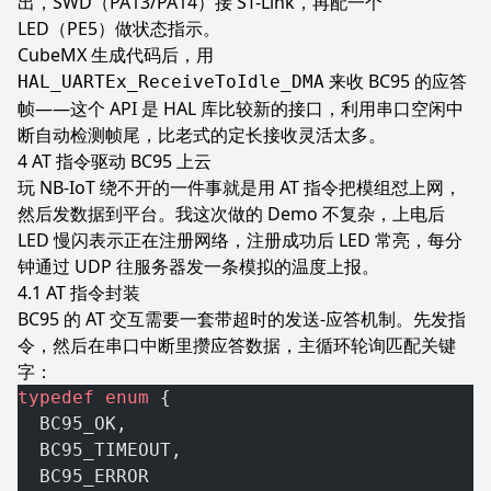
出，SWD（PA13/PA14）接 ST-Link，再配一个
LED（PE5）做状态指示。
CubeMX 生成代码后，用
来收 BC95 的应答
HAL_UARTEx_ReceiveToIdle_DMA
帧——这个 API 是 HAL 库比较新的接口，利用串口空闲中
断自动检测帧尾，比老式的定长接收灵活太多。
AT 指令驱动 BC95 上云
玩 NB-IoT 绕不开的一件事就是用 AT 指令把模组怼上网，
然后发数据到平台。我这次做的 Demo 不复杂，上电后
LED 慢闪表示正在注册网络，注册成功后 LED 常亮，每分
钟通过 UDP 往服务器发一条模拟的温度上报。
AT 指令封装
BC95 的 AT 交互需要一套带超时的发送-应答机制。先发指
令，然后在串口中断里攒应答数据，主循环轮询匹配关键
字：
typedef
 enum
 {
  BC95_OK,
  BC95_TIMEOUT,
  BC95_ERROR