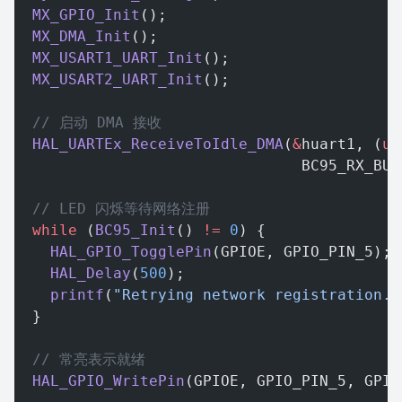
  MX_GPIO_Init
();
  MX_DMA_Init
();
  MX_USART1_UART_Init
();
  MX_USART2_UART_Init
();
  // 启动 DMA 接收
  HAL_UARTEx_ReceiveToIdle_DMA
(
&
huart1, (
ui
                                BC95_RX_BUF
  // LED 闪烁等待网络注册
  while
 (
BC95_Init
() 
!=
 0
) {
    HAL_GPIO_TogglePin
(GPIOE, GPIO_PIN_5);
    HAL_Delay
(
500
);
    printf
(
"Retrying network registration..
  }
  // 常亮表示就绪
  HAL_GPIO_WritePin
(GPIOE, GPIO_PIN_5, GPIO