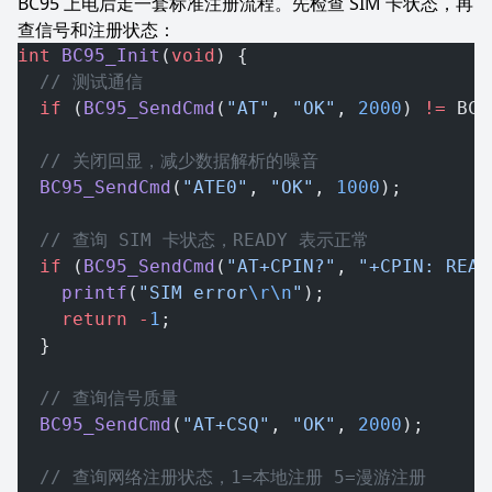
BC95 上电后走一套标准注册流程。先检查 SIM 卡状态，再
查信号和注册状态：
int
 BC95_Init
(
void
) {
  // 测试通信
  if
 (
BC95_SendCmd
(
"AT"
, 
"OK"
, 
2000
) 
!=
 BC9
  // 关闭回显，减少数据解析的噪音
  BC95_SendCmd
(
"ATE0"
, 
"OK"
, 
1000
);
  // 查询 SIM 卡状态，READY 表示正常
  if
 (
BC95_SendCmd
(
"AT+CPIN?"
, 
"+CPIN: READ
    printf
(
"SIM error
\r\n
"
);
    return
 -
1
;
  }
  // 查询信号质量
  BC95_SendCmd
(
"AT+CSQ"
, 
"OK"
, 
2000
);
  // 查询网络注册状态，1=本地注册 5=漫游注册