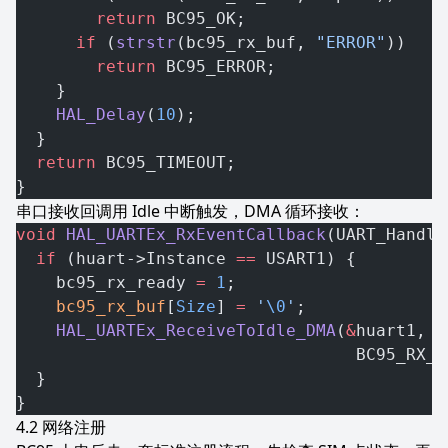
        return
 BC95_OK;
      if
 (
strstr
(bc95_rx_buf, 
"ERROR"
))
        return
 BC95_ERROR;
    }
    HAL_Delay
(
10
);
  }
  return
 BC95_TIMEOUT;
}
串口接收回调用 Idle 中断触发，DMA 循环接收：
void
 HAL_UARTEx_RxEventCallback
(UART_Handle
  if
 (huart->Instance 
==
 USART1) {
    bc95_rx_ready 
=
 1
;
    bc95_rx_buf
[
Size
] 
=
 '
\0
'
;
    HAL_UARTEx_ReceiveToIdle_DMA
(
&
huart1, (
                                  BC95_RX_B
  }
}
网络注册