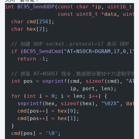
int
 BC95_SendUDP
(
const
 char
 *
ip
, 
uint16_t
 p
                 const
 uint8_t
 *
data
, 
uint1
  char
 cmd
[
256
];
  char
 hex
[
2
];
  // 创建 UDP socket，protocol=17 表示 UDP
  if
 (
BC95_SendCmd
(
"AT+NSOCR=DGRAM,17,0,1"
,
    return
 -
1
;
  // 拼装 AT+NSOST 指令，数据部分要转十六进制字符
  int
 pos 
=
 snprintf
(cmd, 
sizeof
(cmd), 
"AT+
                     ip, port, len);
  for
 (
int
 i 
=
 0
; i 
<
 len; i
++
) {
    snprintf
(hex, 
sizeof
(hex), 
"
%02X
"
, 
data
    cmd
[pos
++
] 
=
 hex
[
0
];
    cmd
[pos
++
] 
=
 hex
[
1
];
  }
  cmd
[pos] 
=
 '
\0
'
;