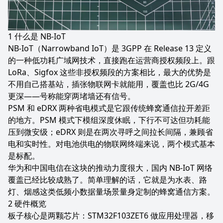
什么是 NB-IoT
NB-IoT（Narrowband IoT）是 3GPP 在 Release 13 定义
的一种低功耗广域网技术，直接跑在运营商授权频段上。跟
LoRa、Sigfox 这些非授权频段的方案相比，最大的优势是
不用自己搭基站，插张物联网卡就能用，覆盖也比 2G/4G
更深——号称能穿两堵墙还有信号。
PSM 和 eDRX 两种省电模式是它跟传统蜂窝通信拉开差距
的地方。PSM 模式下模组深度休眠，下行不可达但功耗能
压到微安级；eDRX 则是在两次寻呼之间拉长间隔，兼顾省
电和实时性。对电池供电的物联网终端来说，两个模式基本
是标配。
华为和中国电信在这块的推动力度很大，国内 NB-IoT 网络
覆盖已经比较成熟了。简单理解的话，它就是为水表、路
灯、烟感这类低频小数据量场景量身定制的蜂窝通信方案。
硬件概览
板子核心是两颗芯片：STM32F103ZET6 做应用处理器，移