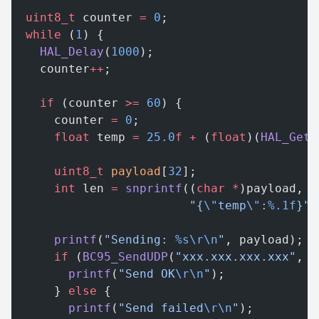
  uint8_t
 counter 
=
 0
;
  while
 (
1
) {
    HAL_Delay
(
1000
);
    counter
++
;
    if
 (counter 
>=
 60
) {
      counter 
=
 0
;
      float
 temp 
=
 25.0
f
 +
 (
float
)(
HAL_GetT
      uint8_t
 payload
[
32
];
      int
 len 
=
 snprintf
((
char
 *
)payload, 
s
                         "{
\"
temp
\"
:
%.1f
}"
,
      printf
(
"Sending: 
%s\r\n
"
, payload);
      if
 (
BC95_SendUDP
(
"xxx.xxx.xxx.xxx"
, 
8
        printf
(
"Send OK
\r\n
"
);
      } 
else
 {
        printf
(
"Send failed
\r\n
"
);