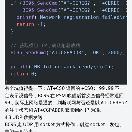
  if
 (
BC95_SendCmd
(
"AT+CEREG?"
, 
"+CEREG: 0,
      BC95_SendCmd
(
"AT+CEREG?"
, 
"+CEREG: 0,
    printf
(
"Network registration failed
\r\n
    return
 -
1
;
  }
  // 获取模组 IP，确认附着成功
  BC95_SendCmd
(
"AT+CGPADDR"
, 
"OK"
, 
2000
);
  printf
(
"NB-IoT network ready
\r\n
"
);
  return
 0
;
}
有个坑值得提一下：
返回的
不一
AT+CSQ
+CSQ: 99,99
定表示没信号，BC95 在 PSM 唤醒后首次查信号经常返回
99，实际上网络是通的。判断联网与否还是以
AT+CEREG?
的注册状态和
获取到的 IP 为准。
AT+CGPADDR
UDP 数据发送
BC95 走 UDP 用 socket 方式操作，创建 socket、发包、
关闭一套带走：