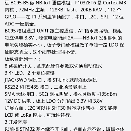
远 BC95-B5 做 NB-IoT 通信模组。F103ZET6 是 Cortex-M3
内核，72MHz 主频，128KB Flash、20KB RAM，112 个
GPIO——在 F1 系列里算顶配了，串口、I2C、SPI、12 位
ADC 一应俱全。
BC95 模组通过 UART 跟主控通信，AT 指令集驱动。模组
独立供电 3.8V，峰值电流能到 2A——NB-IoT 发射瞬间的
电流尖峰确实不小，板子专门给模组做了单独一路 LDO 保
证瞬态响应，这个细节处理得不错。
板载资源列一下：
8 路拨码开关，拿来配硬件参数或切换启动模式
3 个 LED、2 个复位按键
JTAG/SWD 调试口，接 ST-Link 就能在线调试
RS232 和 RS485 接口，工业场景能用上
SMA 天线接口，50Ω 阻抗匹配，接收灵敏度 -135dBm
12V DC 供电，板上 LDO 分别输出 3.3V 和 3.8V
扩展方面，I2C 可以挂 SHT30 温湿度传感器，SPI 能接
LCD 或 LoRa 模块，可玩性还行。
开发环境
以前搞 STM32 基本绕不开 Keil，界面古老不说，编辑器体