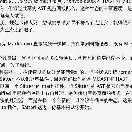
阶段把
识别成 math 节点，rehype-katex 在 HAST 阶
$...$
通信，但通过共享的 AST 规范间接配合。这种生态的丰富程度，
都有人做过。
复遍历。规范卡得太死，想做的事情如果不符合节点定义，就得绕
为生态太舒服了。
解析完 Markdown 直接得到一棵树，插件拿到树随便改。没有 MD
ript 快一个数量级，省掉中间层的多次转换后，构建时间确实能缩不
到节点，改了就行。
这种架构时，构建速度的提升是能感觉到的。但当我试图把 remark-math
eri 不认识这些插件，因为它们操作的是 MDAST 和 HAST，不是 
 Sätteri 的 math 插件。但 Sätteri 的 AST 是
ified 里那种插件链上各自处理、最终拼出完整页面的模式，
的处理器，而是在换一个全新的、几乎没有插件的生态。这跟当年从 W
llup 插件。Sätteri 这边，你基本得从零开始。