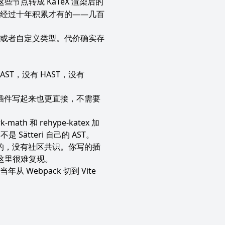
段把这些节点转成 KaTeX 渲染后的
是经过十年积累才有的——几百
路或者自定义类型。代价确实存
AST，没有 HAST，没有
少。插件写起来也更直接，不需要
 和 rehype-katex 加
Sätteri 自己的 AST。
它自己定的，没有社区共识。你写的插
在这里很难复现。
ebpack 切到 Vite