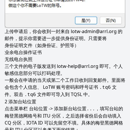
上传申请后，你会收到一封来自
lotw-admin@arrl.org
的
邮件，提示你需要进一步提供身份证明。只需要将
身份证明文件（如身份证、护照等）
业余电台操作证书
无线电台执照
三个文件的电子版发送到
lotw-help@arrl.org
即可。个人
敏感信息部分可以打码处理。
一般会在申请的当天或第二个工作日收到回复邮件。里面将
会包含个人信息、 LoTW 账号密码和呼号证书
文
.tq6
件。双击
文件即可导入到 TQSL 中。
.tq6
添加台站位置
点击菜单栏
->
，填写台站的
台站位置
添加新台站位置...
梅登黑德网格号和 ITU 分区，之后选择省份后会自动填入
CQ 分区，IOTA ID 可以先留空不填。具体的梅登黑德网格
号和 ITU 分区可以参考下面的链接：