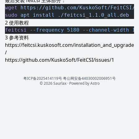
最后安装 feitcsi 主体部分：
wget
 https://github.com/KuskoSoft/FeitCSI/r
sudo
 apt
 install
 ./feitcsi_1.1.0_all.deb
使用教程
feitcsi
 --frequency
 5180
 --channel-width
 16
参考资料
https://feitcsi.kuskosoft.com/installation_and_upgrade
/
https://github.com/KuskoSoft/FeitCSI/issues/1
粤ICP备2025414119号
粤公网安备44030002006951号
© 2026 Saurlax · Powered by
Astro