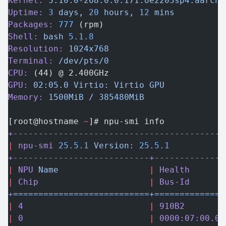
Kernel:
 5.10.0-268.0.0.171.oe2203sp4.aarch6
Uptime:
 3
 days,
 20
 hours,
 12
 mins
Packages:
 777
 (rpm)
Shell:
 bash
 5.1.8
Resolution:
 1024x768
Terminal:
 /dev/pts/0
CPU:
 (44) @ 2.400GHz
GPU:
 02:05.0
 Virtio:
 Virtio
 GPU
Memory:
 1500MiB
 /
 385480MiB
[root@hostname 
~
]# npu-smi info
+------------------------------------------
|
 npu-smi
 25.5.1
 Version:
 25.5.1
           
+---------------------------+--------------
|
 NPU
 Name
                  |
 Health
       
|
 Chip
                      |
 Bus-Id
       
+
===========================+==============
|
 4
                         |
 910B2
        
|
 0
                         |
 0000:07:00.0
 