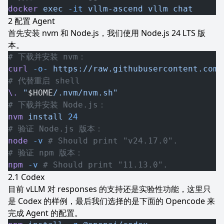
docker
 exec
 -it
 vllm-ascend
 vllm
 chat
配置 Agent
首先安装 nvm 和 Node.js，我们使用 Node.js 24 LTS 版
本。
# 下载并安装 nvm：
curl
 -o-
 https://raw.githubusercontent.com/
# 代替重启 shell
\.
 "
$HOME
/.nvm/nvm.sh"
# 下载并安装 Node.js：
nvm
 install
 24
# 验证 Node.js 版本：
node
 -v
 # Should print "v24.17.0".
# 验证 npm 版本：
npm
 -v
 # Should print "11.13.0".
Codex
目前 vLLM 对 responses 的支持还是实验性功能，这里只
是 Codex 的样例，最后我们选择的是下面的 Opencode 来
完成 Agent 的配置。