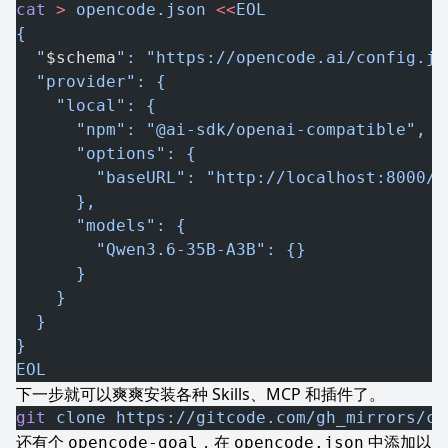
cat
 >
 opencode.json
 <<
EOL
{
  "
$schema
": "https://opencode.ai/config.js
  "provider": {
    "local": {
      "npm": "@ai-sdk/openai-compatible",
      "options": {
        "baseURL": "http://localhost:8000/v
      },
      "models": {
        "Qwen3.6-35B-A3B": {}
      }
    }
  }
}
EOL
下一步就可以爽爽安装各种 Skills、MCP 和插件了。
git
 clone
 https://gitcode.com/gh_mirrors/cv
还有个
，在
中添加以
opencode-goal
opencode.json