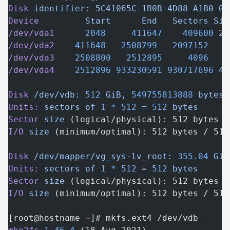
Disk
 identifier:
 5C41065C-1B0B-4D88-A1B0-09
Device
         Start
      End
   Sectors
 Siz
/dev/vda1
      2048
     411647
    409600
 20
/dev/vda2
    411648
   2508799
   2097152
   1
/dev/vda3
    2508800
   2512895
     4096
   2
/dev/vda4
    2512896
 933230591
 930717696
 44
Disk
 /dev/vdb:
 512
 GiB,
 549755813888
 bytes,
Units:
 sectors
 of
 1
 *
 512
 =
 512
 bytes
Sector
 size
 (logical/physical): 512 bytes /
I/O
 size
 (minimum/optimal): 512 bytes / 512
Disk
 /dev/mapper/vg_sys-lv_root:
 355.04
 GiB
Units:
 sectors
 of
 1
 *
 512
 =
 512
 bytes
Sector
 size
 (logical/physical): 512 bytes /
I/O
 size
 (minimum/optimal): 512 bytes / 512
[root@hostname 
~
]# mkfs.ext4 /dev/vdb