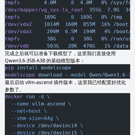
tmpfs
        4.0M
     0
  4.0M
   0%
 /sys/fs/
/dev/mapper/vg_sys-lv_root
  355G
  7.9G
  347
tmpfs
        189G
     0
  189G
   0%
 /tmp
/dev/vda2
    1014M
  160M
  855M
  16%
 /boot
/dev/vda1
     200M
  6.5M
  194M
   4%
 /boot/e
tmpfs
         38G
     0
   38G
   0%
 /run/use
/dev/vdb
      503G
   28K
  478G
   1%
 /data
完成之后就可以准备下载模型了，这里我们直接使用
Qwen3.6-35B-A3B 的基础模型版本：
pip
 install
 modelscope
modelscope
 download
 --model
 Qwen/Qwen3.6-35
最后启动 vllm-ascend 插件版本，这里我已经配置好优化
参数了。
docker
 run
 -d
 \
  --name
 vllm-ascend
 \
  --net=host
 \
  --shm-size=64g
 \
  --device
 /dev/davinci4
 \
  --device
 /dev/davinci5
 \