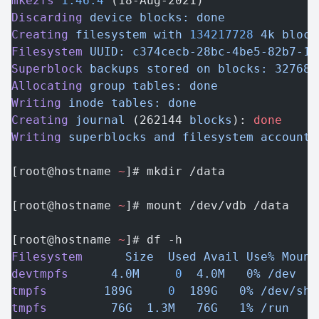
mke2fs
 1.46.4
 (18-Aug-2021)
Discarding
 device
 blocks:
 done
Creating
 filesystem
 with
 134217728
 4k
 block
Filesystem
 UUID:
 c374cecb-28bc-4be5-82b7-15
Superblock
 backups
 stored
 on
 blocks:
 32768,
Allocating
 group
 tables:
 done
Writing
 inode
 tables:
 done
Creating
 journal
 (262144 
blocks
): 
done
Writing
 superblocks
 and
 filesystem
 accounti
[root@hostname 
~
]# mkdir /data
[root@hostname 
~
]# mount /dev/vdb /data
[root@hostname 
~
]# df -h
Filesystem
      Size
  Used
 Avail
 Use%
 Mount
devtmpfs
      4.0M
     0
  4.0M
   0%
 /dev
tmpfs
        189G
     0
  189G
   0%
 /dev/shm
tmpfs
         76G
  1.3M
   76G
   1%
 /run