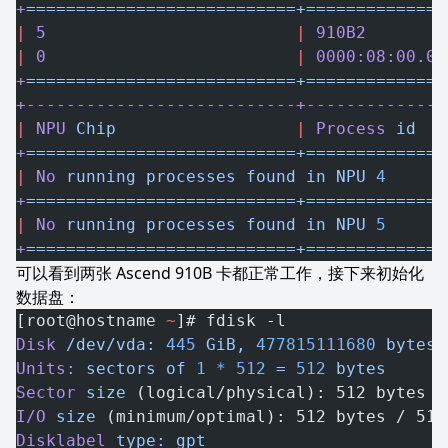
+
===========================+==============
|
 5
                         |
 910B2
        
|
 0
                         |
 0000:08:00.0
 
+
===========================+==============
+---------------------------+--------------
|
 NPU
 Chip
                  |
 Process
 id
   
+
===========================+==============
|
 No
 running
 processes
 found
 in
 NPU
 4
      
+
===========================+==============
|
 No
 running
 processes
 found
 in
 NPU
 5
      
+
===========================+==============
可以看到两张 Ascend 910B 卡都正常工作，接下来初始化
数据盘：
[root@hostname 
~
]# fdisk -l
Disk
 /dev/vda:
 445
 GiB,
 477815111680
 bytes,
Units:
 sectors
 of
 1
 *
 512
 =
 512
 bytes
Sector
 size
 (logical/physical): 512 bytes /
I/O
 size
 (minimum/optimal): 512 bytes / 512
Disklabel
 type:
 gpt