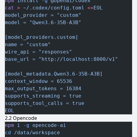
npm
 install
 -g
 @openai/codex
cat
 >
 ~/.codex/config.toml
 <<
EOL
model_provider = "custom"
model = "Qwen3.6-35B-A3B"
[model_providers.custom]
name = "custom"
wire_api = "responses"
base_url = "http://localhost:8000/v1"
[model_metadata.Qwen3.6-35B-A3B]
context_window = 65536
max_output_tokens = 16384
supports_streaming = true
supports_tool_calls = true
EOL
Opencode
npm
 i
 -g
 opencode-ai
cd
 /data/workspace