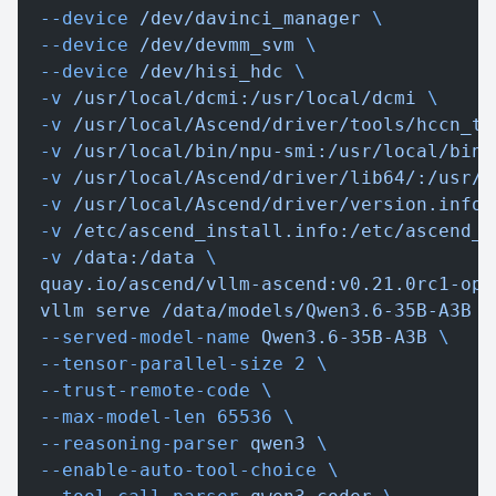
  --device
 /dev/davinci_manager
 \
  --device
 /dev/devmm_svm
 \
  --device
 /dev/hisi_hdc
 \
  -v
 /usr/local/dcmi:/usr/local/dcmi
 \
  -v
 /usr/local/Ascend/driver/tools/hccn_to
  -v
 /usr/local/bin/npu-smi:/usr/local/bin/
  -v
 /usr/local/Ascend/driver/lib64/:/usr/l
  -v
 /usr/local/Ascend/driver/version.info:
  -v
 /etc/ascend_install.info:/etc/ascend_i
  -v
 /data:/data
 \
  quay.io/ascend/vllm-ascend:v0.21.0rc1-ope
  vllm
 serve
 /data/models/Qwen3.6-35B-A3B
 \
  --served-model-name
 Qwen3.6-35B-A3B
 \
  --tensor-parallel-size
 2
 \
  --trust-remote-code
 \
  --max-model-len
 65536
 \
  --reasoning-parser
 qwen3
 \
  --enable-auto-tool-choice
 \